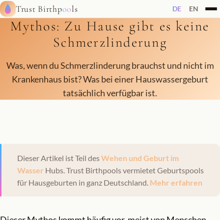
Trust Birthp
oo
ls
DE
EN
Mythos: Zu Hause gibt es keine
Schmerzlinderung
Was, wenn du Schmerzlinderung brauchst und nicht im
Krankenhaus bist? Was bei einer Hauswassergeburt
tatsächlich verfügbar ist.
Dieser Artikel ist Teil des
Wehen und Geburt im
Wasser
Hubs. Trust Birthpools vermietet Geburtspools
für Hausgeburten in ganz Deutschland.
Mehr erfahren
Dieser Mythos kommt häufig vor, meist von Menschen,