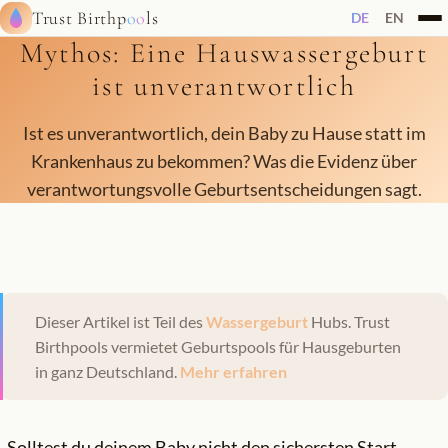
Trust Birthp
oo
ls
DE
EN
Mythos: Eine Hauswassergeburt
ist unverantwortlich
Ist es unverantwortlich, dein Baby zu Hause statt im
Krankenhaus zu bekommen? Was die Evidenz über
verantwortungsvolle Geburtsentscheidungen sagt.
Dieser Artikel ist Teil des
Wassergeburt
Hubs. Trust
Birthpools vermietet Geburtspools für Hausgeburten
in ganz Deutschland.
Mehr erfahren
„Solltest du deinem Baby nicht den sichersten Start