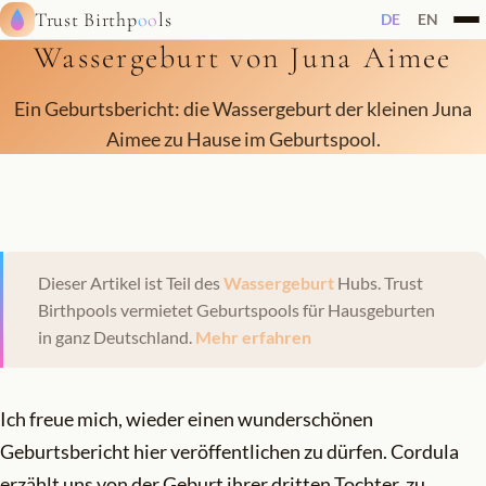
Trust Birthp
oo
ls
DE
EN
Wassergeburt von Juna Aimee
Ein Geburtsbericht: die Wassergeburt der kleinen Juna
Aimee zu Hause im Geburtspool.
Dieser Artikel ist Teil des
Wassergeburt
Hubs. Trust
Birthpools vermietet Geburtspools für Hausgeburten
in ganz Deutschland.
Mehr erfahren
Ich freue mich, wieder einen wunderschönen
Geburtsbericht hier veröffentlichen zu dürfen. Cordula
erzählt uns von der Geburt ihrer dritten Tochter, zu