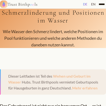
Trust Birthp
oo
ls
DE
EN
Schmerzlinderung und Positionen
im Wasser
Wie Wasser den Schmerz lindert, welche Positionen im
Pool funktionieren und welche anderen Methoden du
daneben nutzen kannst.
Dieser Leitfaden ist Teil des
Wehen und Geburt im
Wasser
Hubs. Trust Birthpools vermietet Geburtspools
für Hausgeburten in ganz Deutschland.
Mehr erfahren
Der Geburtspool ist nicht nur ein bequemer Ort — er ist