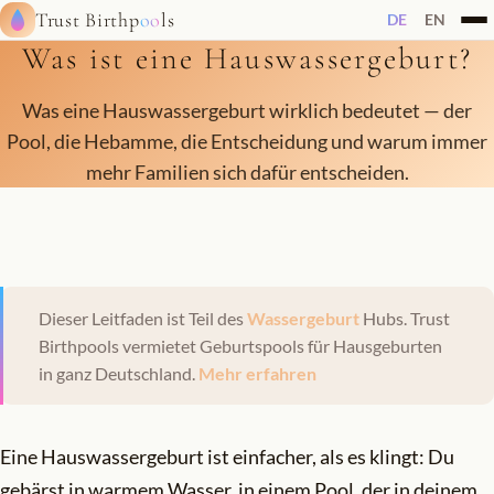
Trust Birthp
oo
ls
DE
EN
Was ist eine Hauswassergeburt?
Was eine Hauswassergeburt wirklich bedeutet — der
Pool, die Hebamme, die Entscheidung und warum immer
mehr Familien sich dafür entscheiden.
Dieser Leitfaden ist Teil des
Wassergeburt
Hubs. Trust
Birthpools vermietet Geburtspools für Hausgeburten
in ganz Deutschland.
Mehr erfahren
Eine Hauswassergeburt ist einfacher, als es klingt: Du
gebärst in warmem Wasser, in einem Pool, der in deinem