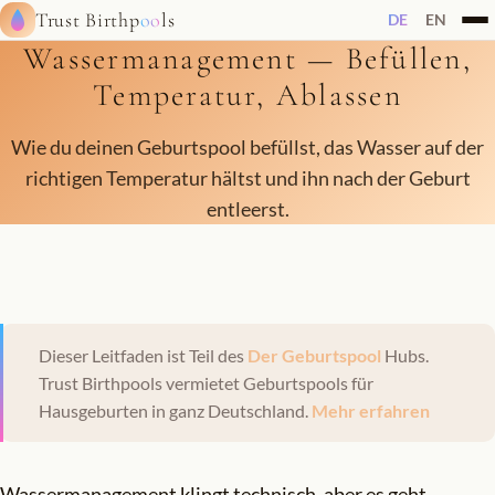
Trust Birthp
oo
ls
DE
EN
Wassermanagement — Befüllen,
Temperatur, Ablassen
Wie du deinen Geburtspool befüllst, das Wasser auf der
richtigen Temperatur hältst und ihn nach der Geburt
entleerst.
Dieser Leitfaden ist Teil des
Der Geburtspool
Hubs.
Trust Birthpools vermietet Geburtspools für
Hausgeburten in ganz Deutschland.
Mehr erfahren
Wassermanagement klingt technisch, aber es geht