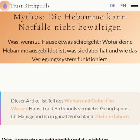
Trust Birthp
oo
ls
DE
EN
Mythos: Die Hebamme kann
Notfälle nicht bewältigen
Was, wenn zu Hause etwas schiefgeht? Wofür deine
Hebamme ausgebildet ist, was sie dabei hat und wie das
Verlegungssystem funktioniert.
Dieser Artikel ist Teil des
Wehen und Geburt im
Wasser
Hubs. Trust Birthpools vermietet Geburtspools
für Hausgeburten in ganz Deutschland.
Mehr erfahren
„Was, wenn etwas schiefgeht und du nicht im